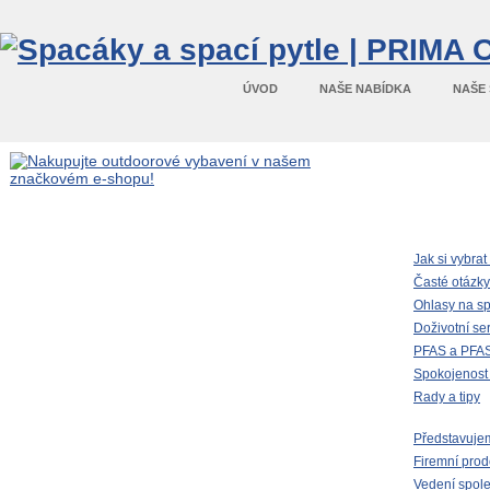
ÚVOD
NAŠE NABÍDKA
NAŠE
Mapa stráne
Jak si vybra
Časté otázky
Ohlasy na s
Doživotní ser
PFAS a PFAS
Spokojenost
Rady a tipy
Představuje
Firemní prod
Vedení spole