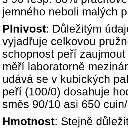
jemného neboli malých p
Plnivost
: Důležitým údaje
vyjadřuje celkovou pružno
schopnost peří zaujmout u
měří laboratorně mezin
udává se v kubických pal
peří (100/0) dosahuje ho
směs 90/10 asi 650 cuin/
Hmotnost
: Stejně důlež