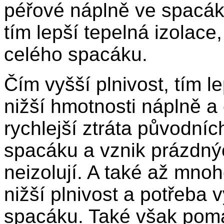
péřové náplně ve spacák
tím lepší tepelná izolace
celého spacáku.
Čím vyšší plnivost, tím l
nižší hmotnosti náplně 
rychlejší ztráta původníc
spacáku a vznik prázdný
neizolují. A také až mn
nižší plnivost a potřeba 
spacáku. Také však poma