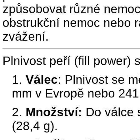
způsobovat různé nemoci
obstrukční nemoc nebo ra
zvážení.
Plnivost peří (fill power)
1.
Válec
: Plnivost se m
mm v Evropě nebo 241 
2.
Množství:
Do válce 
(28,4 g).