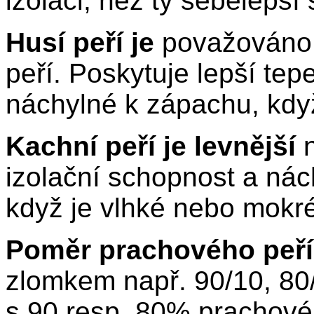
izolaci, než ty sebelepší 
Husí peří je
považováno 
peří. Poskytuje lepší tep
náchylné k zápachu, když
Kachní peří je levnější
izolační schopnost a nác
když je vlhké nebo mokré
Poměr prachového peří
zlomkem např. 90/10, 80/
s 90 resp. 80% prachové