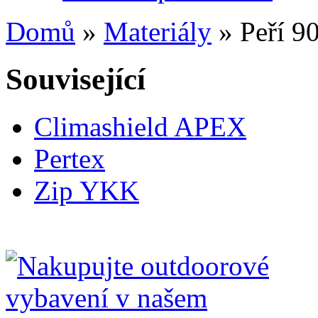
Domů
»
Materiály
» Peří 9
Související
Climashield APEX
Pertex
Zip YKK