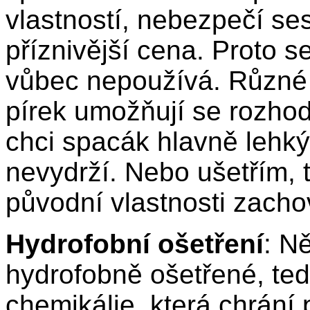
vlastností, nebezpečí se
příznivější cena. Proto 
vůbec nepoužívá. Různé
pírek umožňují se rozhod
chci spacák hlavně lehký 
nevydrží. Nebo ušetřím, t
původní vlastnosti zach
Hydrofobní ošetření
: N
hydrofobně ošetřené, ted
chemikálie, která chrání p