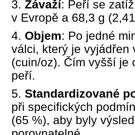
3.
Závaží
: Peří se zatí
v Evropě a 68,3 g (2,4
4.
Objem
: Po jedné mi
válci, který je vyjádřen
(cuin/oz). Čím vyšší je 
peří.
5.
Standardizované p
při specifických podmín
(65 %), aby byly výsled
porovnatelné.