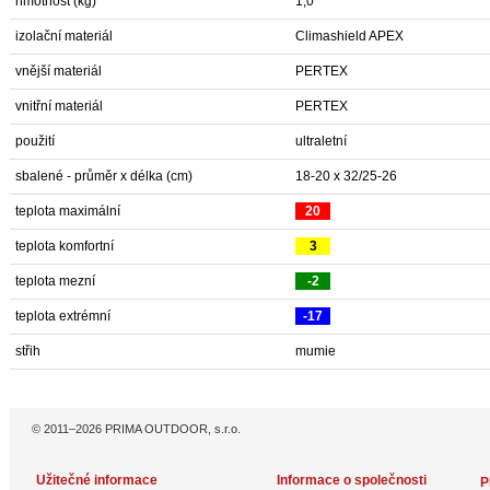
hmotnost (kg)
1,0
izolační materiál
Climashield APEX
vnější materiál
PERTEX
vnitřní materiál
PERTEX
použití
ultraletní
sbalené - průměr x délka (cm)
18-20 x 32/25-26
teplota maximální
20
teplota komfortní
3
teplota mezní
-2
teplota extrémní
-17
střih
mumie
© 2011–2026 PRIMA OUTDOOR, s.r.o.
Užitečné informace
Informace o společnosti
P