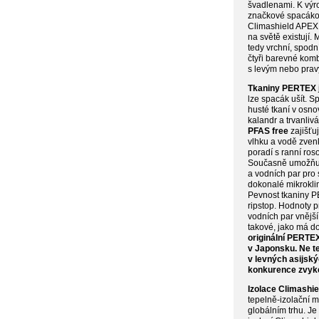
švadlenami. K výro
značkové spacáko
Climashield APEX 
na světě existují.
tedy vrchní, spodn
čtyři barevné kombi
s levým nebo prav
Tkaniny PERTEX
lze spacák ušít. Sp
husté tkaní v osno
kalandr a trvanli
PFAS free
zajišťuj
vlhku a vodě zven
poradí s ranní ros
Současně umožňuj
a vodních par pro 
dokonalé mikrokli
Pevnost tkaniny P
ripstop. Hodnoty 
vodních par vnější 
takové, jako má d
originální PERTE
v Japonsku. Ne t
v levných asijský
konkurence zvyk
Izolace Climashi
tepelně-izolační 
globálním trhu. Je