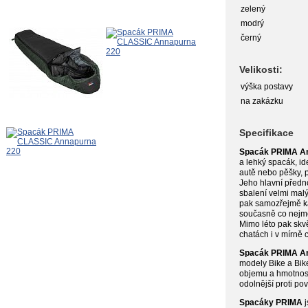
zelený
modrý
černý
Velikosti:
výška postavy
na zakázku
Specifikace
Spacák PRIMA A
a lehký spacák, ide
autě nebo pěšky, pr
Jeho hlavní předno
sbalení velmi malý
pak samozřejmě ka
současně co nejme
Mimo léto pak skv
chatách i v mírně 
KOUPIT ON-LINE
Spacák PRIMA A
modely Bike a Bik
objemu a hmotnosti
Seznam prodejců
odolnější proti p
Spacáky PRIMA
j