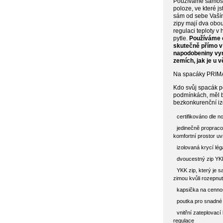
Používáme samosvo
poloze, ve které js
sám od sebe Vaší
zipy mají dva obo
regulaci teploty v 
pytle.
Používáme o
skutečně přímo v
napodobeniny vyr
zemích, jak je u
Na spacáky PRIMA 
Kdo svůj spacák p
podmínkách, měl b
bezkonkurenční i
certifikováno dle 
jedinečně proprac
komfortní prostor uv
izolovaná krycí lég
dvoucestný zip YKK
YKK zip, který je 
zimou kvůli rozepnu
kapsička na cennos
poutka pro snadné 
vnitřní zateplovací 
regulace