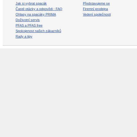
Jak si vybrat spacák
Představujeme se
Časté otázky a odpovědi - FAQ
Firemní prodejna
Ohlasy na spacáky PRIMA
Vedení společnosti
Doživotní servis
PFAS a PFAS free
Spokojenost našich zákazníků
Rady a tipy