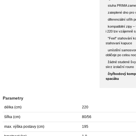
stuha PRIMA zamezu
zateplené dno pro 
diferenciální střih 
kompatibilní zipy 
i 220 lze vzájemně s
"Feel" stahování k
stahovaní kapuce
umístění samosvor
obličeje po celou no
žádné studené švy
skrz izolační rouno
čtyřbodový kompr
spacáku
Parametry
délka (cm)
220
šířka (cm)
80/56
max. výška postavy (cm)
195