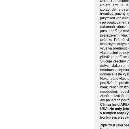
izolací Climashiel
Polarguard 3D. Je 
izolaci. Je nejpevn
trvanlivý, pružný,
jakýmkoli konkuren
i po opakovaném p
extrémně robustní 
jako u peří - je t
překříženými vlákn
průřezu. Průměr v
klasickými dutými 
využívá předností 
vlastnostmi se nej
přibližuje peří, s
Slučuje všechny v
dutých vláken a mi
hmotnost a tepeln
dokonce ještě vyš
Nekonečné vlákno j
používáním praktic
konkurenčních izo
neoddělují, necuc
ztenčení izolační
ani po létech použ
Climashield APEX
USA. Ne tedy jeh
v levných asijsk
konkurence zvyk
Zipy YKK
jsou bez