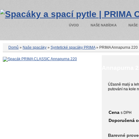
ÚVOD
NAŠE NABÍDKA
NAŠE
Domů
»
Naše spacáky
»
Syntetické spacáky PRIMA
» PRIMA Annapurna 220
Annapurna 
Úžasně malý a lehk
putování na kole 
Cena
s DPH
Doporučená 
Barevné prove